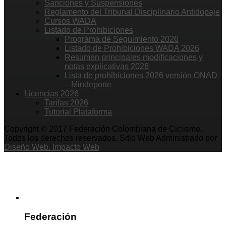
Sanciones y Suspensiones
Reglamento del Tribunal Disciplinario Antidopaje
Cursos WADA
Listado de Prohibiciones
Programa de Seguimiento 2026
Listado de Prohibiciones WADA 2026
Resumen principales modificaciones y
notas explicativas 2026
Lista de prohibiciones 2026 versión ONAD
– Mindeporte
Licencias 2026
Tarifas 2026
Tutorial Plataforma
Copyright © 2017 Federación Colombiana de Ciclismo.
Todos los derechos reservados. Sitio Web Administrado por
Diseño Web. Impacto Web
Federación