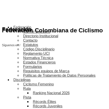
Federación
Federación
Federación Colombiana de Ciclismo
Comité Ejecutivo
Directorio Institucional
Contacto
Estatutos
Síguenos en /
Código Disciplinario
Reglamento UCI
Normativa Técnica
Estados Financieros
Formularios
Requisitos equipos de Marca
Políticas de Tratamiento de Datos Personales
Disciplinas
Ciclismo Femenino
Ruta
Ranking Nacional 2026
Pista
Récords Élites
Récords Juveniles