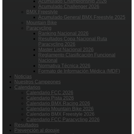
Acumulado Championship 2026
Acumulado Challenger 2026
BMX Freestyle
Acumulado General BMX Freestyle 2025
Mountain Bike
Paracycling
Ranking Nacional 2026
Resultados Copa Nacional Ruta
Paracycling 2026
Master List Nacional 2026
Reglamento Clasificación Funcional
Nacional
Normativa Técnica 2026
Formato de Información Médica (MDF)
Noticias
Nuestros Campeones
Calendarios
Calendario FCC 2026
Calendario Pista 2026
Calendario BMX Racing 2026
Calendario Mountain Bike 2026
Calendario BMX Freestyle 2026
Calendario FCC Paracycling 2026
Resultados
Prevención al dopaje