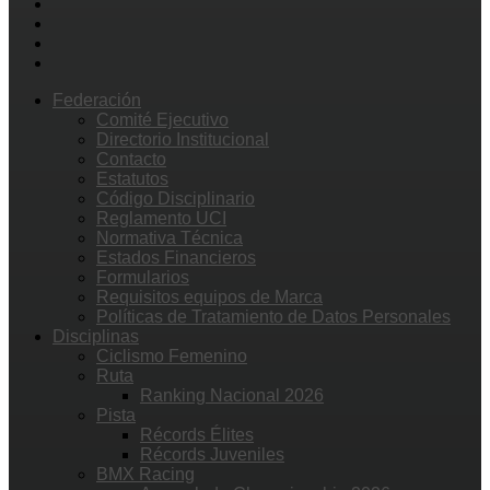
Federación
Comité Ejecutivo
Directorio Institucional
Contacto
Estatutos
Código Disciplinario
Reglamento UCI
Normativa Técnica
Estados Financieros
Formularios
Requisitos equipos de Marca
Políticas de Tratamiento de Datos Personales
Disciplinas
Ciclismo Femenino
Ruta
Ranking Nacional 2026
Pista
Récords Élites
Récords Juveniles
BMX Racing