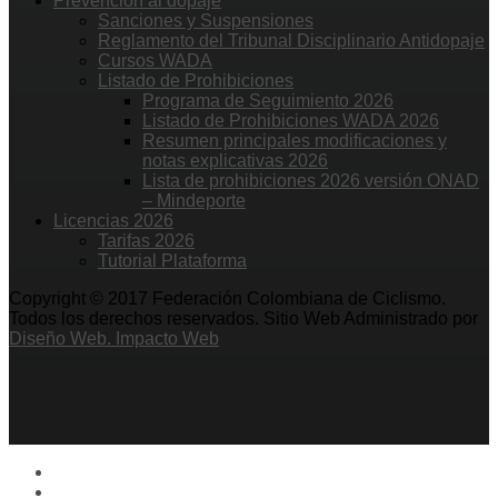
Prevención al dopaje
Sanciones y Suspensiones
Reglamento del Tribunal Disciplinario Antidopaje
Cursos WADA
Listado de Prohibiciones
Programa de Seguimiento 2026
Listado de Prohibiciones WADA 2026
Resumen principales modificaciones y
notas explicativas 2026
Lista de prohibiciones 2026 versión ONAD
– Mindeporte
Licencias 2026
Tarifas 2026
Tutorial Plataforma
Copyright © 2017 Federación Colombiana de Ciclismo.
Todos los derechos reservados. Sitio Web Administrado por
Diseño Web. Impacto Web