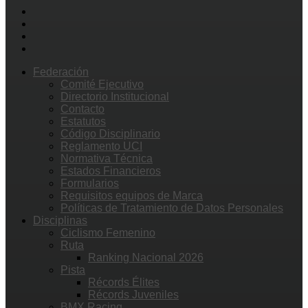
Federación
Comité Ejecutivo
Directorio Institucional
Contacto
Estatutos
Código Disciplinario
Reglamento UCI
Normativa Técnica
Estados Financieros
Formularios
Requisitos equipos de Marca
Políticas de Tratamiento de Datos Personales
Disciplinas
Ciclismo Femenino
Ruta
Ranking Nacional 2026
Pista
Récords Élites
Récords Juveniles
BMX Racing