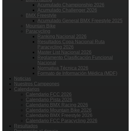
Acumulado Championship 2026
Acumulado Challenger 2026
BMX Freestyle
Acumulado General BMX Freestyle 2025
Mountain Bike
Paracycling
Ranking Nacional 2026
Resultados Copa Nacional Ruta
Paracycling 2026
Master List Nacional 2026
Reglamento Clasificación Funcional
Nacional
Normativa Técnica 2026
Formato de Información Médica (MDF)
Noticias
Nuestros Campeones
Calendarios
Calendario FCC 2026
Calendario Pista 2026
Calendario BMX Racing 2026
Calendario Mountain Bike 2026
Calendario BMX Freestyle 2026
Calendario FCC Paracycling 2026
Resultados