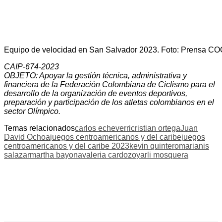
Equipo de velocidad en San Salvador 2023. Foto: Prensa C
CAIP-674-2023
OBJETO: Apoyar la gestión técnica, administrativa y
financiera de la Federación Colombiana de Ciclismo para el
desarrollo de la organización de eventos deportivos,
preparación y participación de los atletas colombianos en el
sector Olímpico.
Temas relacionados
carlos echeverri
cristian ortega
Juan
David Ochoa
juegos centroamericanos y del caribe
juegos
centroamericanos y del caribe 2023
kevin quintero
marianis
salazar
martha bayona
valeria cardozo
yarli mosquera