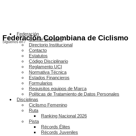
Federación
Federación Colombiana de Ciclismo
Comité Ejecutivo
Síguenos en /
Directorio Institucional
Contacto
Estatutos
Código Disciplinario
Reglamento UCI
Normativa Técnica
Estados Financieros
Formularios
Requisitos equipos de Marca
Políticas de Tratamiento de Datos Personales
Disciplinas
Ciclismo Femenino
Ruta
Ranking Nacional 2026
Pista
Récords Élites
Récords Juveniles