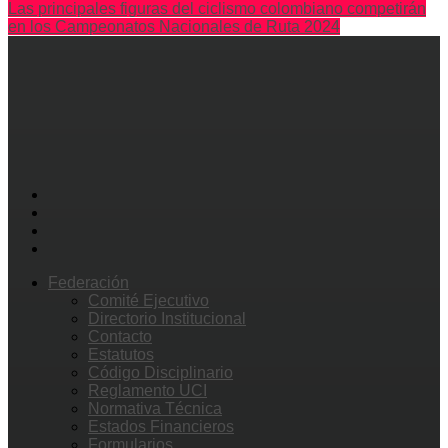
Las principales figuras del ciclismo colombiano competirán
en los Campeonatos Nacionales de Ruta 2024
Federación
Comité Ejecutivo
Directorio Institucional
Contacto
Estatutos
Código Disciplinario
Reglamento UCI
Normativa Técnica
Estados Financieros
Formularios