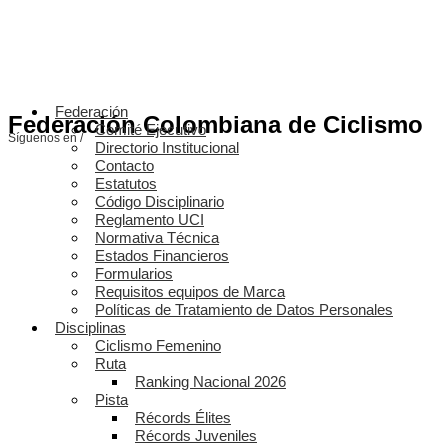
Federación
Federación Colombiana de Ciclismo
Comité Ejecutivo
Síguenos en /
Directorio Institucional
Contacto
Estatutos
Código Disciplinario
Reglamento UCI
Normativa Técnica
Estados Financieros
Formularios
Requisitos equipos de Marca
Políticas de Tratamiento de Datos Personales
Disciplinas
Ciclismo Femenino
Ruta
Ranking Nacional 2026
Pista
Récords Élites
Récords Juveniles