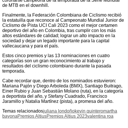
coronarse campeona de la temporada de la Serie Mundial
de MTB en el downhill.
Finalmente, la Federación Colombiana de Ciclismo recibió
la estatuilla que reconoce al Campeonato Mundial Junior de
Ciclismo de Pista UCI Cali 2023 como el mejor certamen
deportivo del año en Colombia, tras cumplir con los más
altos estándares de calidad; lograr un alto impacto en la
sociedad y dejar un legado importante para la capital
vallecaucana y para el país.
Estos cinco premios y las 13 nominaciones en cuatro
categorías son un gran reconocimiento al trabajo y
resultados del ciclismo colombiano durante la pasada
temporada.
Cabe recordar que, dentro de los nominados estuvieron:
Mariana Pajón y Diego Arboleda (BMX), Santiago Buitrago,
Einer Rubio y Juan Sebastián Molano (ruta), en la categoría
a deportista del año, y Stefany Cuadrado, Francisco
Jaramillo y Natalia Martínez (pista), a promesa del año.
Temas relacionados
juliana londoño
kevin quintero
martha
bayona
Premios Altius
Premios Altius 2023
valentina roa