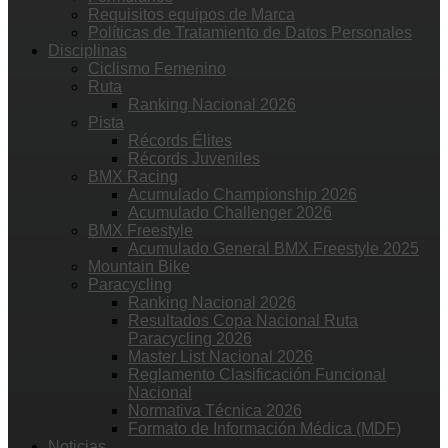
Requisitos equipos de Marca
Políticas de Tratamiento de Datos Personales
Disciplinas
Ciclismo Femenino
Ruta
Ranking Nacional 2026
Pista
Récords Élites
Récords Juveniles
BMX Racing
Acumulado Championship 2026
Acumulado Challenger 2026
BMX Freestyle
Acumulado General BMX Freestyle 2025
Mountain Bike
Paracycling
Ranking Nacional 2026
Resultados Copa Nacional Ruta
Paracycling 2026
Master List Nacional 2026
Reglamento Clasificación Funcional
Nacional
Normativa Técnica 2026
Formato de Información Médica (MDF)
Noticias