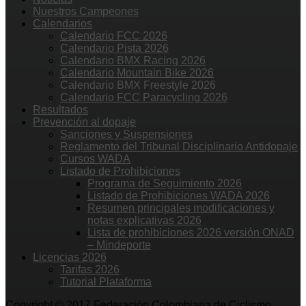
Nuestros Campeones
Calendarios
Calendario FCC 2026
Calendario Pista 2026
Calendario BMX Racing 2026
Calendario Mountain Bike 2026
Calendario BMX Freestyle 2026
Calendario FCC Paracycling 2026
Resultados
Prevención al dopaje
Sanciones y Suspensiones
Reglamento del Tribunal Disciplinario Antidopaje
Cursos WADA
Listado de Prohibiciones
Programa de Seguimiento 2026
Listado de Prohibiciones WADA 2026
Resumen principales modificaciones y
notas explicativas 2026
Lista de prohibiciones 2026 versión ONAD
– Mindeporte
Licencias 2026
Tarifas 2026
Tutorial Plataforma
Copyright © 2017 Federación Colombiana de Ciclismo.