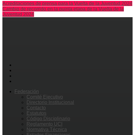
Acreditaciones de prensa para la Vuelta de la Juventud 2024
Cambio de recorrido en la quinta etapa de la Vuelta de la
Juventud 2024
Federación
Comité Ejecutivo
Directorio Institucional
Contacto
Estatutos
Código Disciplinario
Reglamento UCI
Normativa Técnica
Estados Financieros