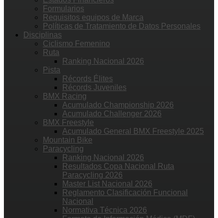
Formularios
Requisitos equipos de Marca
Políticas de Tratamiento de Datos Personales
Disciplinas
Ciclismo Femenino
Ruta
Ranking Nacional 2026
Pista
Récords Élites
Récords Juveniles
BMX Racing
Acumulado Championship 2026
Acumulado Challenger 2026
BMX Freestyle
Acumulado General BMX Freestyle 2025
Mountain Bike
Paracycling
Ranking Nacional 2026
Resultados Copa Nacional Ruta
Paracycling 2026
Master List Nacional 2026
Reglamento Clasificación Funcional
Nacional
Normativa Técnica 2026