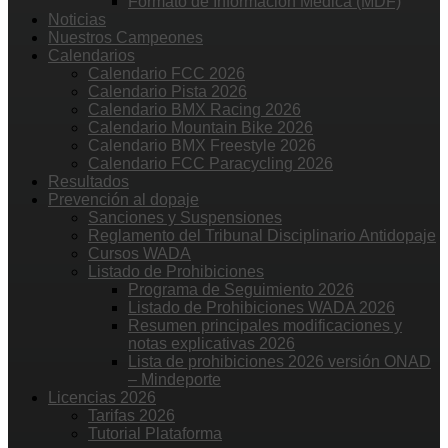
Formato de Información Médica (MDF)
Noticias
Nuestros Campeones
Calendarios
Calendario FCC 2026
Calendario Pista 2026
Calendario BMX Racing 2026
Calendario Mountain Bike 2026
Calendario BMX Freestyle 2026
Calendario FCC Paracycling 2026
Resultados
Prevención al dopaje
Sanciones y Suspensiones
Reglamento del Tribunal Disciplinario Antidopaje
Cursos WADA
Listado de Prohibiciones
Programa de Seguimiento 2026
Listado de Prohibiciones WADA 2026
Resumen principales modificaciones y
notas explicativas 2026
Lista de prohibiciones 2026 versión ONAD
– Mindeporte
Licencias 2026
Tarifas 2026
Tutorial Plataforma