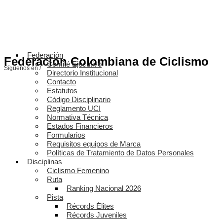
Federación
Federación Colombiana de Ciclismo
Comité Ejecutivo
Síguenos en /
Directorio Institucional
Contacto
Estatutos
Código Disciplinario
Reglamento UCI
Normativa Técnica
Estados Financieros
Formularios
Requisitos equipos de Marca
Políticas de Tratamiento de Datos Personales
Disciplinas
Ciclismo Femenino
Ruta
Ranking Nacional 2026
Pista
Récords Élites
Récords Juveniles