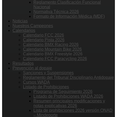
Reglamento Clasificación Funcional
Nacional
Normativa Técnica 2026
Formato de Información Médica (MDF)
Noticias
Nuestros Campeones
Calendarios
Calendario FCC 2026
Calendario Pista 2026
Calendario BMX Racing 2026
Calendario Mountain Bike 2026
Calendario BMX Freestyle 2026
Calendario FCC Paracycling 2026
Resultados
Prevención al dopaje
Sanciones y Suspensiones
Reglamento del Tribunal Disciplinario Antidopaje
Cursos WADA
Listado de Prohibiciones
Programa de Seguimiento 2026
Listado de Prohibiciones WADA 2026
Resumen principales modificaciones y
notas explicativas 2026
Lista de prohibiciones 2026 versión ONAD
– Mindeporte