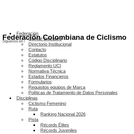
Federación
Federación Colombiana de Ciclismo
Comité Ejecutivo
Síguenos en /
Directorio Institucional
Contacto
Estatutos
Código Disciplinario
Reglamento UCI
Normativa Técnica
Estados Financieros
Formularios
Requisitos equipos de Marca
Políticas de Tratamiento de Datos Personales
Disciplinas
Ciclismo Femenino
Ruta
Ranking Nacional 2026
Pista
Récords Élites
Récords Juveniles