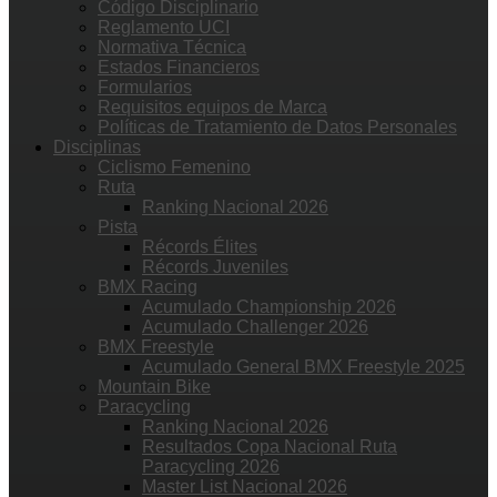
Código Disciplinario
Reglamento UCI
Normativa Técnica
Estados Financieros
Formularios
Requisitos equipos de Marca
Políticas de Tratamiento de Datos Personales
Disciplinas
Ciclismo Femenino
Ruta
Ranking Nacional 2026
Pista
Récords Élites
Récords Juveniles
BMX Racing
Acumulado Championship 2026
Acumulado Challenger 2026
BMX Freestyle
Acumulado General BMX Freestyle 2025
Mountain Bike
Paracycling
Ranking Nacional 2026
Resultados Copa Nacional Ruta
Paracycling 2026
Master List Nacional 2026