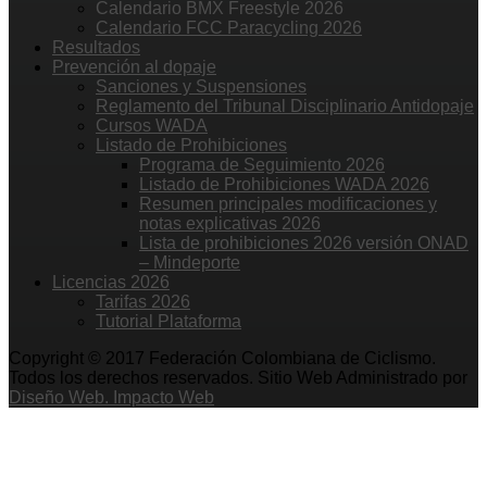
Calendario BMX Freestyle 2026
Calendario FCC Paracycling 2026
Resultados
Prevención al dopaje
Sanciones y Suspensiones
Reglamento del Tribunal Disciplinario Antidopaje
Cursos WADA
Listado de Prohibiciones
Programa de Seguimiento 2026
Listado de Prohibiciones WADA 2026
Resumen principales modificaciones y
notas explicativas 2026
Lista de prohibiciones 2026 versión ONAD
– Mindeporte
Licencias 2026
Tarifas 2026
Tutorial Plataforma
Copyright © 2017 Federación Colombiana de Ciclismo.
Todos los derechos reservados. Sitio Web Administrado por
Diseño Web. Impacto Web