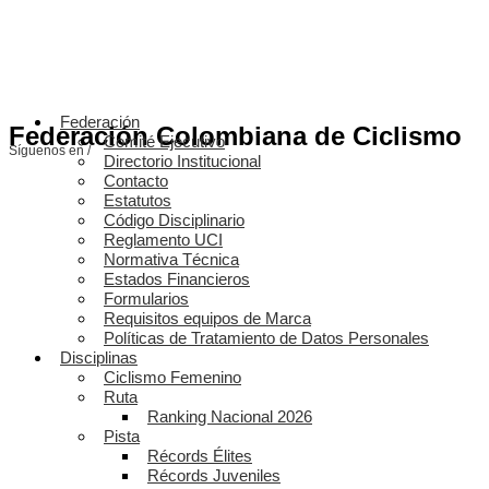
Federación
Federación Colombiana de Ciclismo
Comité Ejecutivo
Síguenos en /
Directorio Institucional
Contacto
Estatutos
Código Disciplinario
Reglamento UCI
Normativa Técnica
Estados Financieros
Formularios
Requisitos equipos de Marca
Políticas de Tratamiento de Datos Personales
Disciplinas
Ciclismo Femenino
Ruta
Ranking Nacional 2026
Pista
Récords Élites
Récords Juveniles