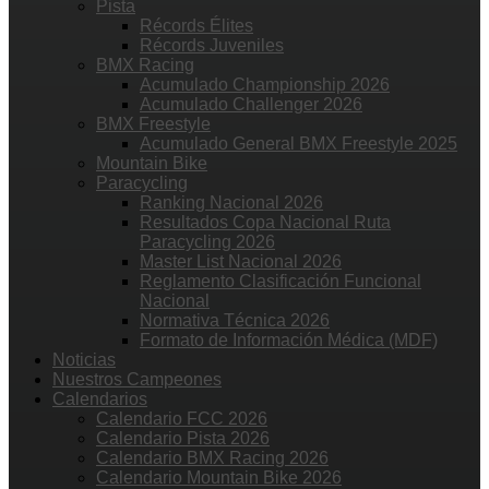
Pista
Récords Élites
Récords Juveniles
BMX Racing
Acumulado Championship 2026
Acumulado Challenger 2026
BMX Freestyle
Acumulado General BMX Freestyle 2025
Mountain Bike
Paracycling
Ranking Nacional 2026
Resultados Copa Nacional Ruta
Paracycling 2026
Master List Nacional 2026
Reglamento Clasificación Funcional
Nacional
Normativa Técnica 2026
Formato de Información Médica (MDF)
Noticias
Nuestros Campeones
Calendarios
Calendario FCC 2026
Calendario Pista 2026
Calendario BMX Racing 2026
Calendario Mountain Bike 2026