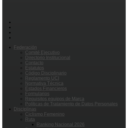
Federación
Comité Ejecutivo
Directorio Institucional
Contacto
Estatutos
Código Disciplinario
Reglamento UCI
Normativa Técnica
Estados Financieros
Formularios
Requisitos equipos de Marca
Políticas de Tratamiento de Datos Personales
Disciplinas
Ciclismo Femenino
Ruta
Ranking Nacional 2026