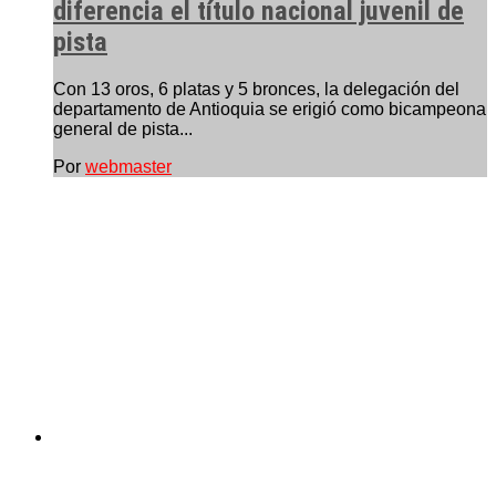
diferencia el título nacional juvenil de
pista
Con 13 oros, 6 platas y 5 bronces, la delegación del
departamento de Antioquia se erigió como bicampeona
general de pista...
Por
webmaster