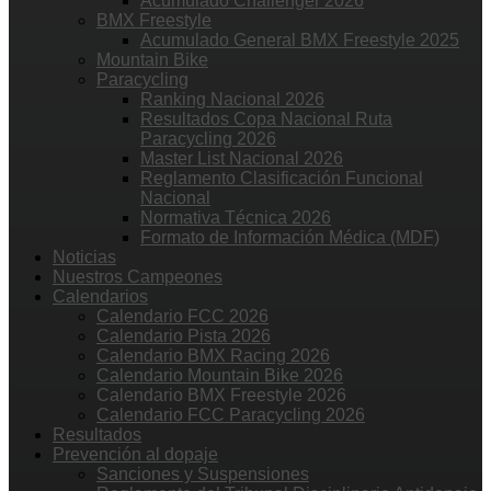
Acumulado Challenger 2026
BMX Freestyle
Acumulado General BMX Freestyle 2025
Mountain Bike
Paracycling
Ranking Nacional 2026
Resultados Copa Nacional Ruta
Paracycling 2026
Master List Nacional 2026
Reglamento Clasificación Funcional
Nacional
Normativa Técnica 2026
Formato de Información Médica (MDF)
Noticias
Nuestros Campeones
Calendarios
Calendario FCC 2026
Calendario Pista 2026
Calendario BMX Racing 2026
Calendario Mountain Bike 2026
Calendario BMX Freestyle 2026
Calendario FCC Paracycling 2026
Resultados
Prevención al dopaje
Sanciones y Suspensiones