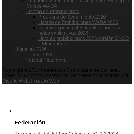
Reglamento del Tribunal Disciplinario Antidopaje
Cursos WADA
Listado de Prohibiciones
Programa de Seguimiento 2026
Listado de Prohibiciones WADA 2026
Resumen principales modificaciones y
notas explicativas 2026
Lista de prohibiciones 2026 versión ONAD
– Mindeporte
Licencias 2026
Tarifas 2026
Tutorial Plataforma
Copyright © 2017 Federación Colombiana de Ciclismo.
Todos los derechos reservados. Sitio Web Administrado por
Diseño Web. Impacto Web
Federación
Recorrido oficial del Tour Colombia UCI 2.1 2024