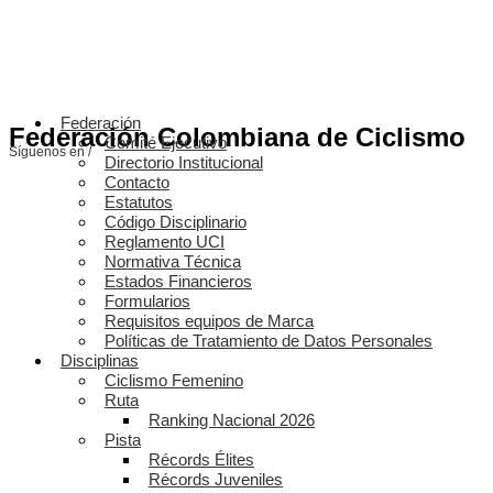
Federación
Federación Colombiana de Ciclismo
Comité Ejecutivo
Síguenos en /
Directorio Institucional
Contacto
Estatutos
Código Disciplinario
Reglamento UCI
Normativa Técnica
Estados Financieros
Formularios
Requisitos equipos de Marca
Políticas de Tratamiento de Datos Personales
Disciplinas
Ciclismo Femenino
Ruta
Ranking Nacional 2026
Pista
Récords Élites
Récords Juveniles