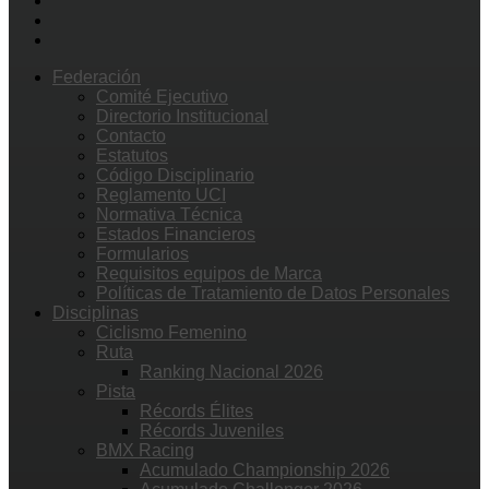
Federación
Comité Ejecutivo
Directorio Institucional
Contacto
Estatutos
Código Disciplinario
Reglamento UCI
Normativa Técnica
Estados Financieros
Formularios
Requisitos equipos de Marca
Políticas de Tratamiento de Datos Personales
Disciplinas
Ciclismo Femenino
Ruta
Ranking Nacional 2026
Pista
Récords Élites
Récords Juveniles
BMX Racing
Acumulado Championship 2026