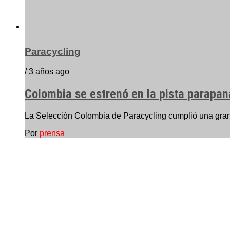
Paracycling
/ 3 años ago
Colombia se estrenó en la pista parapa
La Selección Colombia de Paracycling cumplió una gran 
Por
prensa