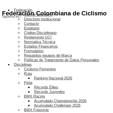
Federación
Federación Colombiana de Ciclismo
Comité Ejecutivo
Síguenos en /
Directorio Institucional
Contacto
Estatutos
Código Disciplinario
Reglamento UCI
Normativa Técnica
Estados Financieros
Formularios
Requisitos equipos de Marca
Políticas de Tratamiento de Datos Personales
Disciplinas
Ciclismo Femenino
Ruta
Ranking Nacional 2026
Pista
Récords Élites
Récords Juveniles
BMX Racing
Acumulado Championship 2026
Acumulado Challenger 2026
BMX Freestyle